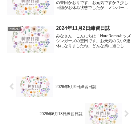
の豊田かおりです。お元気ですか？少し
日誌がお休み状態でしたが、メンバーは
みんな元気に歌っています。初めて試み
たワンステージメンバー企画から3名の仲
間が増えてくれました。ありがとう‼️そし
て、高校生...
2024年11月2日練習日誌
活動記録
みなさん、こんにちは！HareRamaキッズ
シンガーズの豊田です。お天気の良い3連
休になりましたね。どんな風に過ごして
いますか？11月最初の練習内容は練習の
準備ごあいさつ準備体操とバランスポー
ズハンドサイン（ハモってみよう）レタ
ーサイン（カ...
2026年5月9日練習日誌
2026年6月13日練習日誌