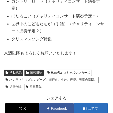
カントリーロード（チャリティコンサート演奏予
定）
ほたるこい（チャリティコンサート演奏予定？）
世界中のこどもたちが（手話）（チャリティコンサ
ート演奏予定？）
クリスマスソング特集
来週以降もよろしくお願いいたします！
活動記録
練習日誌
HareRamaキッズシンガーズ
ハレラマキッズシンガーズ、瀬戸市、うた、声楽、児童合唱団、
児童合唱
団員募集
シェアする
X
Facebook
はてブ