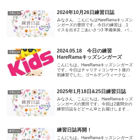
ンバーとワンステージメンバーとの合同
練習でした。少しずつチーム感が出てき
たように感じる時...
2024年10月26日練習日誌
活動記録
みなさん、こんにちはHareRamaキッズシ
ンガーズの豊田です。今日の練習は…1
イスを出す2 ごあいさつ3 準備体操、バラ
ンスポーズ4 ハンドサイン5 レターサイン
6 コーヒーのうた7 能登の翼8 お片付けい
まは特にバランスポーズなどの体...
2024.05.18 今日の練習
活動記録
HareRamaキッズシンガーズ
こんにちは。HareRamaキッズシンガーズ
です。今日はチャリティコンサート後の
初練習でした。ゴールデンウィークなど
があったので、3週間ぶりの練習です。そ
して今日は午後からBBQ大会があるた
め、いつもとは違う午前中の練習でし
2025年1月18日&25日練習日誌
活動記録
た。これまでは歌...
みなさん、こんにちは。HareRamaキッズ
シンガーズの豊田です。今回は2週間分の
練習日誌をどどーん🥁とお届けします。
18日からワンステージメンバーの皆さん
との練習が始まりました。もうすぐ3歳さ
ん〜小学校４年生の9人の仲間が一緒の舞
台に参加...
練習日誌再開！
練習日誌
こんにちは。HareRamaキッズシンガーズ