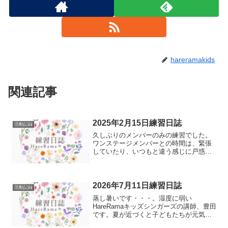
hareramakids
関連記事
2025年2月15日練習日誌
活動記録
久しぶりのメンバーのみの練習でした。
ワンステージメンバーとの時間は、緊張
していたり、いつもと違う感じに戸惑い
ながら過ごしているんだなぁと感じさせ
られる通常練習でした。メンバーには直
接伝えましたが、ワンステージメンバー
の皆さんがのびのびといら...
2026年7月11日練習日誌
活動記録
蒸し暑いです・・・。湿度に弱い
HareRamaキッズシンガーズの講師、豊田
です。夏が近づくと子どもたちが元気に
なっていくように感じるのは気のせいで