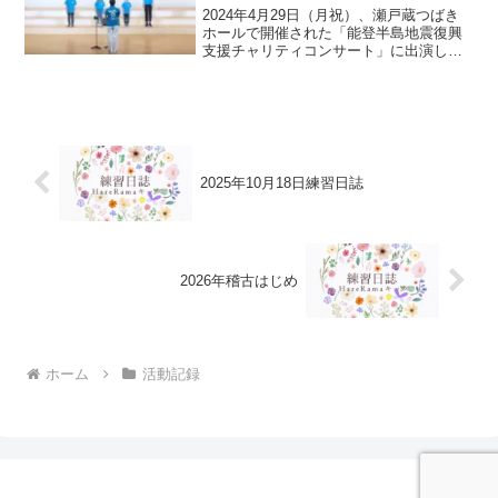
2024年4月29日（月祝）、瀬戸蔵つばき
ホールで開催された「能登半島地震復興
支援チャリティコンサート」に出演しま
した！ 今回の出演がHareRamaキッズシ
ンガーズとしての初舞台でした。リハー
サルからメンバーは大大大緊張でし
た。 演奏後に...
2025年10月18日練習日誌
2026年稽古はじめ
ホーム
活動記録