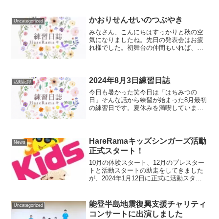
しょうか？毎週、仲良く鬼ごっこをして
いるメンバーたちです。楽譜に書いてあ
ることを覚えて演奏する...
かおりせんせいのつぶやき
Uncategorized
みなさん、こんにちはすっかりと秋の空
気になりましたね。先日の発表会はお疲
れ様でした。初舞台の仲間もいれば、今
回は応援団になった仲間もいましたが、
全員が久しぶりに揃ったことがとても嬉
しかったです。HareRamaキッズシンガー
ズが出来て、10...
2024年8月3日練習日誌
活動記録
今日も暑かった笑今日は「はちみつの
日」そんな話から練習が始まった8月最初
の練習日です。夏休みを満喫しています
か？予定も盛りだくさんだと思いますの
で、練習に参加出来ない日がある人は、
今までに練習した曲をときどき歌って思
い出しておいてくださいね...
HareRamaキッズシンガーズ活動
News
正式スタート！
10月の体験スタート、12月のプレスター
トと活動スタートの助走をしてきました
が、2024年1月12日に正式に活動スター
トいたしました！人数が増えるまではク
ラス分けはなし、毎週1時間の練習です
が、子どもたちはどんどん曲を覚えてい
能登半島地震復興支援チャリティ
Uncategorized
ってくれると思...
コンサートに出演しました