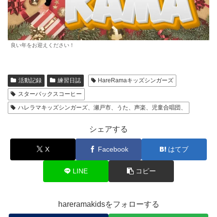
良い年をお迎えください！
活動記録
練習日誌
HareRamaキッズシンガーズ
スターバックスコーヒー
ハレラマキッズシンガーズ、瀬戸市、うた、声楽、児童合唱団、
シェアする
X
Facebook
はてブ
LINE
コピー
hareramakidsをフォローする