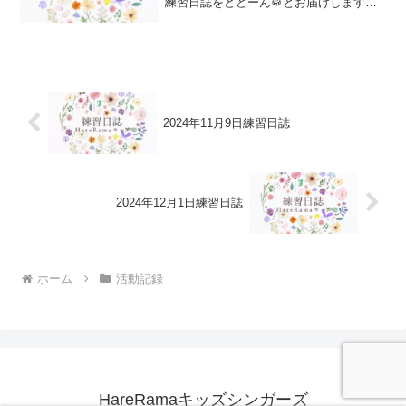
練習日誌をどどーん🥁とお届けします。
18日からワンステージメンバーの皆さん
との練習が始まりました。もうすぐ3歳さ
ん〜小学校４年生の9人の仲間が一緒の舞
台に参加...
2024年11月9日練習日誌
2024年12月1日練習日誌
ホーム
活動記録
HareRamaキッズシンガーズ