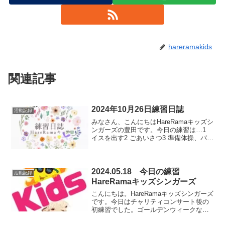
hareramakids
関連記事
2024年10月26日練習日誌
活動記録
みなさん、こんにちはHareRamaキッズシ
ンガーズの豊田です。今日の練習は…1
イスを出す2 ごあいさつ3 準備体操、バラ
ンスポーズ4 ハンドサイン5 レターサイン
6 コーヒーのうた7 能登の翼8 お片付けい
まは特にバランスポーズなどの体...
2024.05.18 今日の練習
活動記録
HareRamaキッズシンガーズ
こんにちは。HareRamaキッズシンガーズ
です。今日はチャリティコンサート後の
初練習でした。ゴールデンウィークなど
があったので、3週間ぶりの練習です。そ