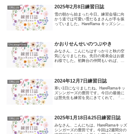
して今日は午後からBBQ大会があるた
め、いつもとは違う午前中の練習でし
2025年2月8日練習日誌
活動記録
た。これまでは歌...
雪の朝から始まった今日。練習会場に向
かう道では可愛い雪だるまさんが手を振
っていました。HareRama キッズシンガ
ーズの豊田かおりです。今日もキッズメ
ンバーとワンステージメンバーとの合同
練習でした。少しずつチーム感が出てき
たように感じる時...
かおりせんせいのつぶやき
Uncategorized
みなさん、こんにちはすっかりと秋の空
気になりましたね。先日の発表会はお疲
れ様でした。初舞台の仲間もいれば、今
回は応援団になった仲間もいましたが、
全員が久しぶりに揃ったことがとても嬉
しかったです。HareRamaキッズシンガー
ズが出来て、10...
2024年12月7日練習日誌
活動記録
寒い1日になりましたね。HareRamaキッ
ズシンガーズの豊田です。今日の最後に
は慧先生も練習を見にきてくれて、「も
みじ」の演奏を聴いてもらえました。２
つのパートでのカノンや和音、相手のパ
ートに引っ張られないように頑張れまし
た。大きな声で歌...
2025年1月18日&25日練習日誌
活動記録
みなさん、こんにちは。HareRamaキッズ
シンガーズの豊田です。今回は2週間分の